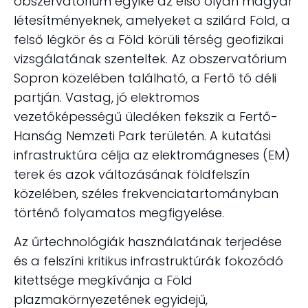
obszervatórium egyike az első olyan magyar
létesítményeknek, amelyeket a szilárd Föld, a
felső légkör és a Föld körüli térség geofizikai
vizsgálatának szenteltek. Az obszervatórium
Sopron közelében található, a Fertő tó déli
partján. Vastag, jó elektromos
vezetőképességű üledéken fekszik a Fertő-
Hanság Nemzeti Park területén. A kutatási
infrastruktúra célja az elektromágneses (EM)
terek és azok változásának földfelszín
közelében, széles frekvenciatartományban
történő folyamatos megfigyelése.
Az űrtechnológiák használatának terjedése
és a felszíni kritikus infrastruktúrák fokozódó
kitettsége megkívánja a Föld
plazmakörnyezetének egyidejű,