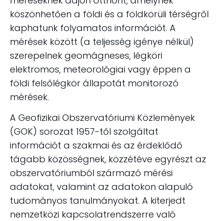
méréseknek adjon otthont, amelynek
köszönhetően a földi és a földkörüli térségről
kaphatunk folyamatos információt. A
mérések között (a teljesség igénye nélkül)
szerepelnek geomágneses, légköri
elektromos, meteorológiai vagy éppen a
földi felsőlégkör állapotát monitorozó
mérések.
A Geofizikai Obszervatóriumi Közlemények
(GOK) sorozat 1957-től szolgáltat
információt a szakmai és az érdeklődő
tágabb közösségnek, közzétéve egyrészt az
obszervatóriumból származó mérési
adatokat, valamint az adatokon alapuló
tudományos tanulmányokat. A kiterjedt
nemzetközi kapcsolatrendszerre való