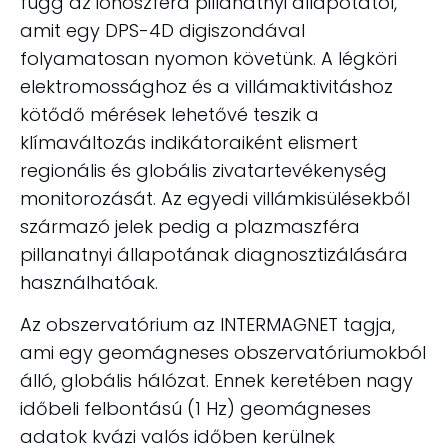
függ az ionoszféra pillanatnyi állapotától,
amit egy DPS-4D digiszondával
folyamatosan nyomon követünk. A légköri
elektromossághoz és a villámaktivitáshoz
kötődő mérések lehetővé teszik a
klímaváltozás indikátoraiként elismert
regionális és globális zivatartevékenység
monitorozását. Az egyedi villámkisülésekből
származó jelek pedig a plazmaszféra
pillanatnyi állapotának diagnosztizálására
használhatóak.
Az obszervatórium az INTERMAGNET tagja,
ami egy geomágneses obszervatóriumokból
álló, globális hálózat. Ennek keretében nagy
időbeli felbontású (1 Hz) geomágneses
adatok kvázi valós időben kerülnek