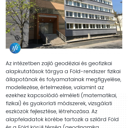
Az intézetben zajló geodéziai és geofizikai
alapkutatások tárgya a Föld-rendszer fizikai
állapotának és folyamatainak megfigyelése,
modellezése, értelmezése, valamint az
ezekhez kapcsolódó elméleti (matematikai,
fizikai) és gyakorlati módszerek, vizsgálati
eszközök fejlesztése, létrehozása. Az
alapfeladatok körébe tartozik a szilárd Föld
és a Föld körüli térség (geodinamika,