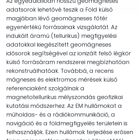
Az egyedülállóan hosszú geomágneses
adatsorok lehetővé teszik a Föld külső
magjában lévő geomágneses főtér
egyenértékű forrásainak vizsgálatát. Az
indukált áramú (tellurikus) megfigyelési
adatokkal kiegészített geomágneses
idősorok segítségével az ionizált felső légkör
külső forrásáram rendszerei megbízhatóan
rekonstruálhatóak. Továbbá, a recens
mágneses és elektromos mérések külső
referenciaként szolgálnak a
magnetotellurikus mélyszondás geofizikai
kutatási módszerhez. Az EM hullámokat a
műholdas- és a rádiókommunikáció, a
navigáció és a földmegfigyelés területein is
felhasználják. Ezen hullámok terjedése erősen