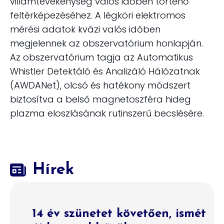
villámtevékenység valós időben történő
feltérképezéséhez. A légköri elektromos
mérési adatok kvázi valós időben
megjelennek az obszervatórium honlapján.
Az obszervatórium tagja az Automatikus
Whistler Detektáló és Analizáló Hálózatnak
(AWDANet), olcsó és hatékony módszert
biztosítva a belső magnetoszféra hideg
plazma eloszlásának rutinszerű becslésére.
Hírek
14 év szünetet követően, ismét