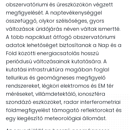
obszervatóriumi és űreszközökön végzett
megfigyelését. A naptevékenységgel
összefüggő, olykor szélsőséges, gyors
változások űridőjárás néven váltak ismertté.
A több napciklust átfogó obszervatóriumi
adatok lehetőséget biztosítanak a Nap és a
Föld közötti energiacsatolás hosszú
periódusú változásainak kutatására. A
kutatási infrastruktúra magában foglal
tellurikus és geomágneses megfigyelő
rendszereket, légköri elektromos és EM tér
méréseket, villámdetektáló, ionoszféra
szondázó eszközöket, radar interferometriai
földmegfigyelést támogató reflektorokat és
egy kiegészítő meteorológiai állomást.