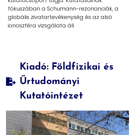
kutatócsoport tagja. Kutatásainak
fókuszában a Schumann-rezonanciák, a
globális zivatartevékenység és az alsó
ionoszféra vizsgálata áll.
Kiadó: Földfizikai és
Űrtudományi
Kutatóintézet